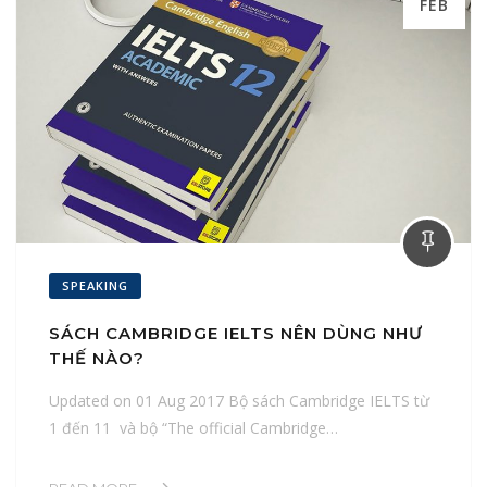
FEB
SPEAKING
SÁCH CAMBRIDGE IELTS NÊN DÙNG NHƯ
THẾ NÀO?
Updated on 01 Aug 2017 Bộ sách Cambridge IELTS từ
1 đến 11 và bộ “The official Cambridge…