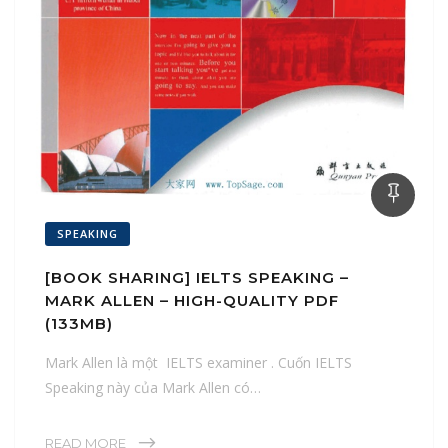
SPEAKING
[BOOK SHARING] IELTS SPEAKING –
MARK ALLEN – HIGH-QUALITY PDF
(133MB)
Mark Allen là một IELTS examiner . Cuốn IELTS
Speaking này của Mark Allen có…
READ MORE