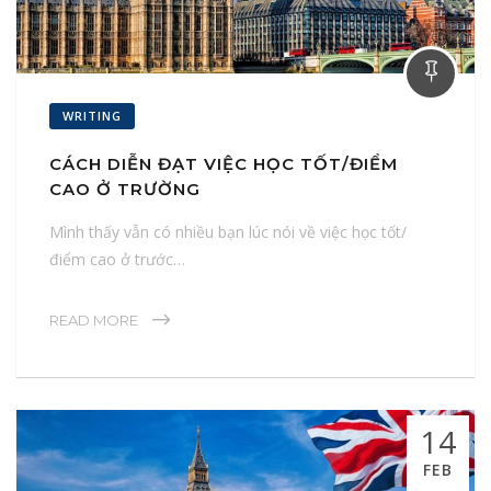
WRITING
CÁCH DIỄN ĐẠT VIỆC HỌC TỐT/ĐIỂM
CAO Ở TRƯỜNG
Mình thấy vẫn có nhiều bạn lúc nói về việc học tốt/
điểm cao ở trước…
READ MORE
14
FEB