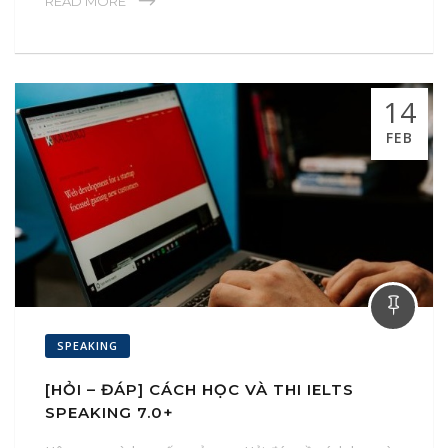
READ MORE
14
FEB
SPEAKING
[HỎI – ĐÁP] CÁCH HỌC VÀ THI IELTS
SPEAKING 7.0+