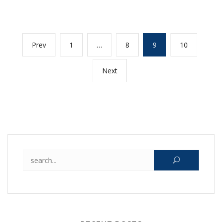
Posts
Previous
Page
Page
Page
Page
Prev
1
…
8
9
10
navigation
page
Next
Next
page
Search for: