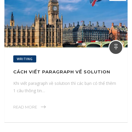
WRITING
CÁCH VIẾT PARAGRAPH VỀ SOLUTION
Khi viết paragraph về solution thì các bạn có thể thêm
1 câu thông tin…
READ MORE