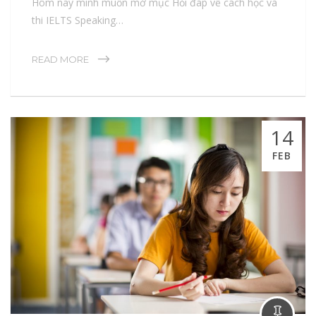
Hôm nay mình muốn mở mục Hỏi đáp về cách học và
thi IELTS Speaking…
READ MORE
14
FEB