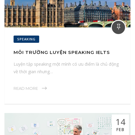
SPEAKING
MÔI TRƯỜNG LUYỆN SPEAKING IELTS
Luyện tập speaking một mình có ưu điểm là chủ động
về thời gian nhưng…
READ MORE
14
FEB