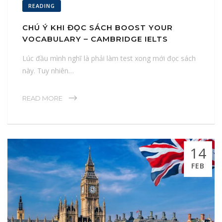
READING
CHÚ Ý KHI ĐỌC SÁCH BOOST YOUR
VOCABULARY – CAMBRIDGE IELTS
Lúc đầu mình nghĩ là phải làm test xong mới đọc sách
này. Tuy nhiên…
READ MORE
14
FEB