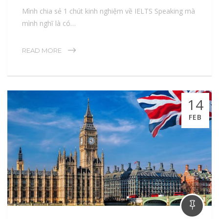
Mình chia sẻ 1 chút kinh nghiệm về IELTS Speaking mà
mình nghĩ là có…
READ MORE
14
FEB