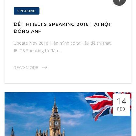
SPEAKING
ĐỀ THI IELTS SPEAKING 2016 TẠI HỘI
ĐỒNG ANH
Update Nov 2016 Hiện mình có tài liệu đề thi thật
IELTS Speaking từ đầu…
READ MORE
14
FEB