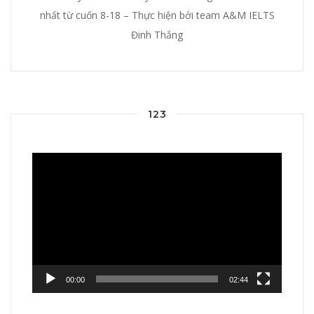
nhất từ cuốn 8-18 – Thực hiện bởi team A&M IELTS
Đinh Thắng
123
Video
Player
00:00
02:44