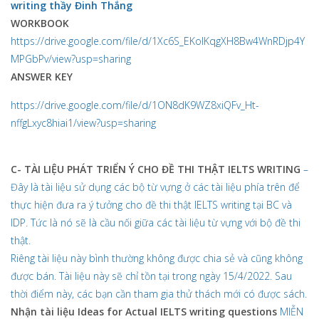
writing thầy Đinh Thắng
WORKBOOK
https://drive.google.com/file/d/1Xc6S_EKolKqgXH8Bw4WnRDjp4Y
MPGbPv/view?usp=sharing
ANSWER KEY
https://drive.google.com/file/d/1ON8dK9WZ8xiQFv_Ht-
nffgLxyc8hiai1/view?usp=sharing
C- TÀI LIỆU PHÁT TRIỂN Ý CHO ĐỀ THI THẬT IELTS WRITING
–
Đây là tài liệu sử dụng các bộ từ vựng ở các tài liệu phía trên để
thực hiện đưa ra ý tưởng cho đề thi thật IELTS writing tại BC và
IDP. Tức là nó sẽ là cầu nối giữa các tài liệu từ vựng với bộ đề thi
thật.
Riêng tài liệu này bình thường không được chia sẻ và cũng không
được bán. Tài liệu này sẽ chỉ tồn tại trong ngày 15/4/2022. Sau
thời điểm này, các bạn cần tham gia thử thách mới có được sách.
Nhận tài liệu Ideas for Actual IELTS writing questions
MIỄN