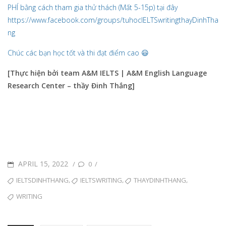
PHÍ bằng cách tham gia thử thách (Mất 5-15p) tại đây
https://www.facebook.com/groups/tuhocIELTSwritingthayDinhTha
ng
Chúc các bạn học tốt và thi đạt điểm cao 😃
[Thực hiện bởi team A&M IELTS | A&M English Language
Research Center – thầy Đinh Thắng]
POSTED
APRIL 15, 2022
/
/
0
ON
TAGS
,
,
,
IELTSDINHTHANG
IELTSWRITING
THAYDINHTHANG
WRITING