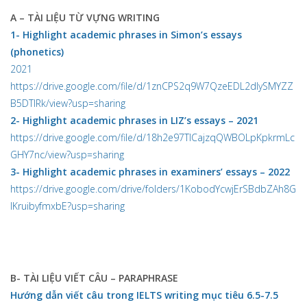
A – TÀI LIỆU TỪ VỰNG WRITING
1- Highlight academic phrases in Simon’s essays
(phonetics)
2021
https://drive.google.com/file/d/1znCPS2q9W7QzeEDL2dIySMYZZ
B5DTlRk/view?usp=sharing
2- Highlight academic phrases in LIZ’s essays – 2021
https://drive.google.com/file/d/18h2e97TlCajzqQWBOLpKpkrmLc
GHY7nc/view?usp=sharing
3- Highlight academic phrases in examiners’ essays – 2022
https://drive.google.com/drive/folders/1KobodYcwjErSBdbZAh8G
IKruibyfmxbE?usp=sharing
B- TÀI LIỆU VIẾT CÂU – PARAPHRASE
Hướng dẫn viết câu trong IELTS writing mục tiêu 6.5-7.5