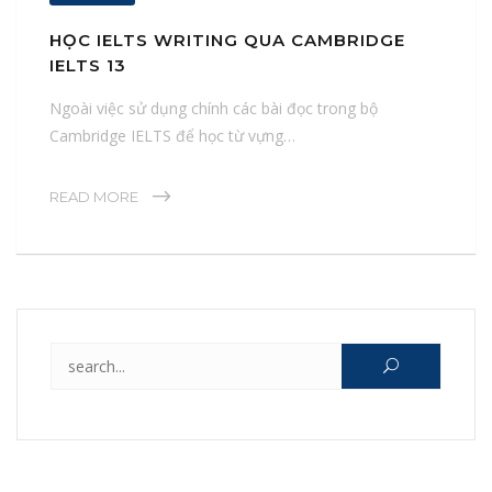
HỌC IELTS WRITING QUA CAMBRIDGE
IELTS 13
Ngoài việc sử dụng chính các bài đọc trong bộ
Cambridge IELTS để học từ vựng…
READ MORE
Search for: