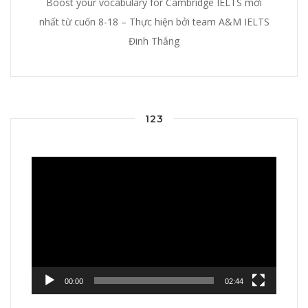
Boost your vocabulary for Cambridge IELTS mới
nhất từ cuốn 8-18 – Thực hiện bởi team A&M IELTS
Đinh Thắng
123
Video
Player
00:00
02:44