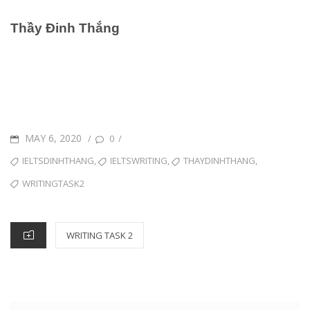
Thầy Đinh Thắng
POSTED
MAY 6, 2020
/
/
0
ON
TAGS
,
,
,
IELTSDINHTHANG
IELTSWRITING
THAYDINHTHANG
WRITINGTASK2
CATEGORIES
WRITING TASK 2