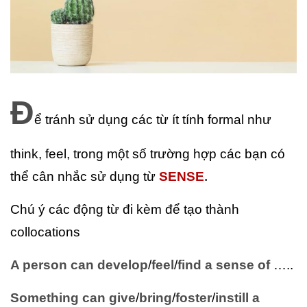
Đ
ể tránh sử dụng các từ ít tính formal như
think, feel, trong một số trường hợp các bạn có
thể cân nhắc sử dụng từ
SENSE
.
Chú ý các động từ đi kèm để tạo thành
collocations
A person can develop
/
feel
/
find a sense of
…..
Something can give
/
bring
/
foster
/
instill a