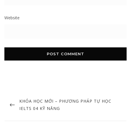
Website
Post
navigation
PREVIOUS
KHÓA HỌC MỚI – PHƯƠNG PHÁP TỰ HỌC
POST
IELTS 04 KỸ NĂNG