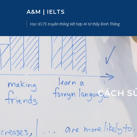
Skip
to
A&M | IELTS
content
Học IELTS truyền thống kết hợp AI từ thầy Đinh Thắng
CÁCH S