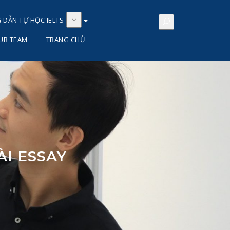
DẪN TỰ HỌC IELTS
OUR TEAM
TRANG CHỦ
I ESSAY