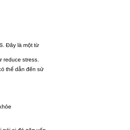
S
. Đây là một từ
 reduce stress.
có thể dẫn đến sử
 khỏe