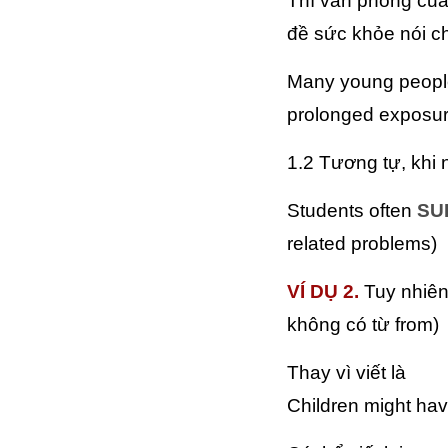
Thì văn phong của 
đề sức khỏe nói c
Many young peopl
prolonged exposur
1.2 Tương tự, khi 
Students often
SU
related problems)
VÍ DỤ 2.
Tuy nhiên,
không có từ from)
Thay vì viết là
Children might have