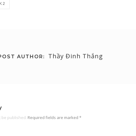
K 2
Thầy Đinh Thắng
POST AUTHOR:
y
t be published.
Required fields are marked
*