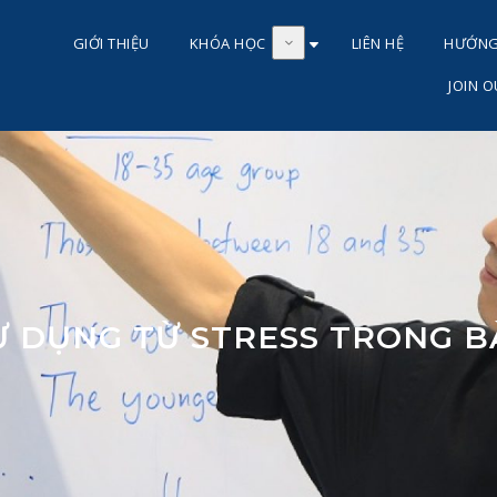
GIỚI THIỆU
KHÓA HỌC
LIÊN HỆ
HƯỚNG 
JOIN 
Ử DỤNG TỪ STRESS TRONG BÀ