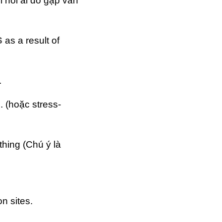
 nói ai đó gặp vấn
S
as a result of
.
 (hoặc stress-
thing (Chú ý là
on sites.