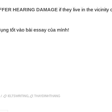
FFER HEARING DAMAGE
if they live in the vicinity
ụng tốt vào bài essay của mình!
TAGS
,
/
IELTSWRITING
THAYDINHTHANG