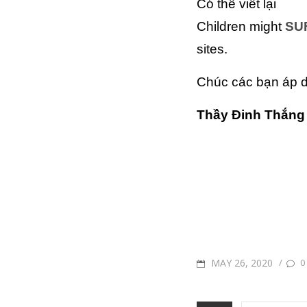
Có thể viết lại
Children might
SU
sites.
Chúc các bạn áp d
Thầy Đinh Thắng
POSTED
MAY 26, 2020
/
0
ON