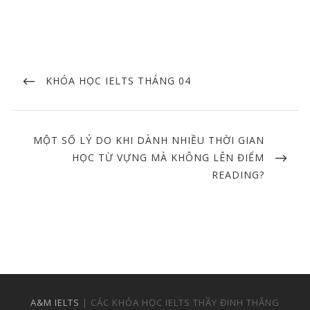
Post
navigation
PREVIOUS
KHÓA HỌC IELTS THÁNG 04
POST
NEXT
MỘT SỐ LÝ DO KHI DÀNH NHIỀU THỜI GIAN
POST
HỌC TỪ VỰNG MÀ KHÔNG LÊN ĐIỂM
READING?
A&M IELTS
| CÁC KHÓA HỌC IELTS THẦY ĐINH THẮNG