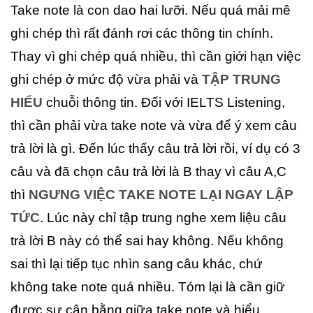
Take note là con dao hai lưỡi. Nếu quá mải mê
ghi chép thì rất đánh rơi các thông tin chính.
Thay vì ghi chép quá nhiều, thì cần giới hạn việc
ghi chép ở mức độ vừa phải và
TẬP TRUNG
HIỂU
chuỗi thông tin. Đối với IELTS Listening,
thì cần phải vừa take note và vừa để ý xem câu
trả lời là gì. Đến lúc thấy câu trả lời rồi, ví dụ có 3
câu và đã chọn câu trả lời là B thay vì câu A,C
thì
NGƯNG VIỆC TAKE NOTE LẠI NGAY LẬP
TỨC
. Lúc này chỉ tập trung nghe xem liệu câu
trả lời B này có thể sai hay không. Nếu không
sai thì lại tiếp tục nhìn sang câu khác, chứ
không take note quá nhiều. Tóm lại là cần giữ
được sự cân bằng giữa take note và hiểu.