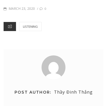
POSTED
MARCH 23, 2020
/
0
ON
CATEGORIES
LISTENING
Thầy Đinh Thắng
POST AUTHOR: