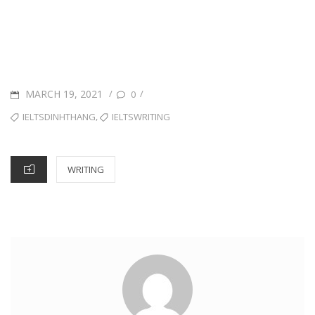
POSTED
MARCH 19, 2021
/
/
0
ON
TAGS
,
IELTSDINHTHANG
IELTSWRITING
CATEGORIES
WRITING