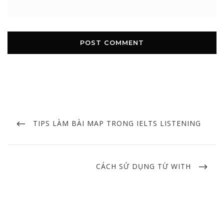
Post
navigation
PREVIOUS
TIPS LÀM BÀI MAP TRONG IELTS LISTENING
POST
NEXT
CÁCH SỬ DỤNG TỪ WITH
POST