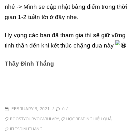
nhé -> Mình sẽ cập nhật bảng điểm trong thời
gian 1-2 tuần tới ở đây nhé.
Hy vọng các bạn đã tham gia thì sẽ giữ vững
tinh thần đến khi kết thúc chặng đua này
Thầy Đinh Thắng
POSTED
FEBRUARY 3, 2021
/
/
0
ON
TAGS
,
,
BOOSTYOURVOCABULARY
HỌC READING HIỆU QUẢ
IELTSDINHTHANG